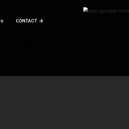
rs
CONTACT
velle