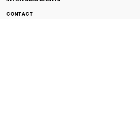
CONTACT
SITES FOURNISSEURS
HISTOIRE DE PARQUET
GRABOPLAST
PROJECT FLOOR
NTGRATE
GRABOSPORT
GEGGUS
VIRAG
ALYOS
HOME INTERNATIONAL