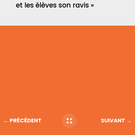
et les élèves son ravis »
← PRÉCÉDENT
SUIVANT →